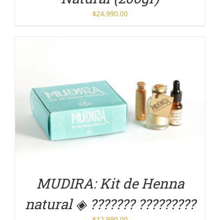
$
24,990.00
DETALLES
MUDIRA: Kit de Henna
natural ◈ ??????? ?????????
$
12,990.00