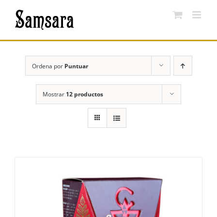
Saltar
al
contenido
Ordena por
Puntuar
Mostrar
12 productos