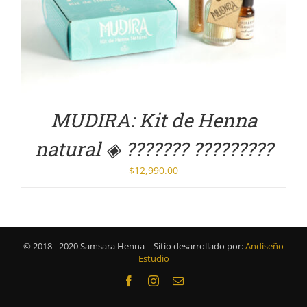
DETALLES
MUDIRA: Kit de Henna
natural ◈ ??????? ?????????
$
12,990.00
© 2018 - 2020 Samsara Henna | Sitio desarrollado por:
Andiseño
Estudio
Facebook
Instagram
Correo
electrónico