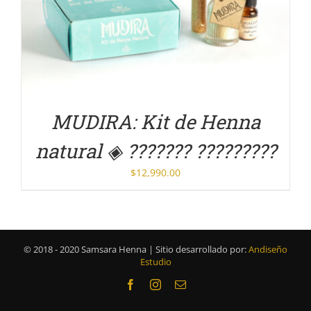
DETALLES
MUDIRA: Kit de Henna
natural ◈ ??????? ?????????
$
12,990.00
© 2018 - 2020 Samsara Henna | Sitio desarrollado por:
Andiseño
Estudio
Facebook
Instagram
Correo
electrónico