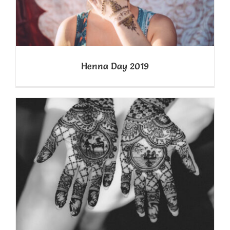
Henna Day 2019
Henna Day 2018