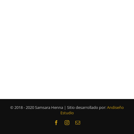
© 2018 - 2020 Samsara Henna | Sitio desarrollado por:
Andiseño
Estudio
Facebook
Instagram
Correo
electrónico