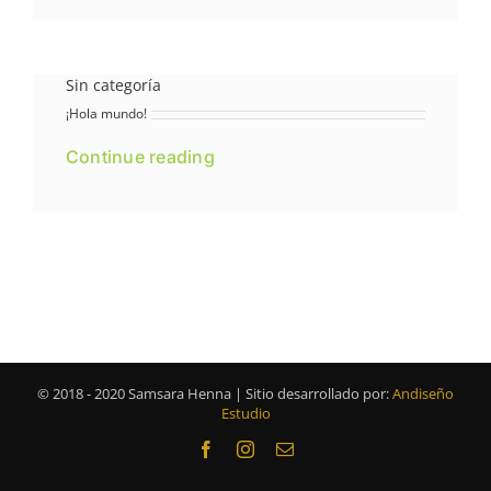
Sin categoría
¡Hola mundo!
Continue reading
© 2018 - 2020 Samsara Henna | Sitio desarrollado por:
Andiseño
Estudio
Facebook
Instagram
Correo
electrónico