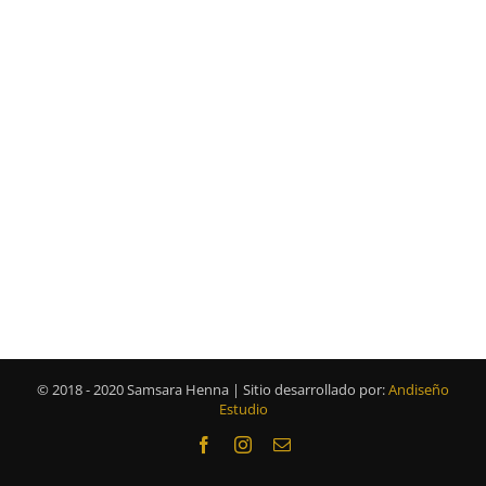
© 2018 - 2020 Samsara Henna | Sitio desarrollado por:
Andiseño
Estudio
Facebook
Instagram
Correo
electrónico