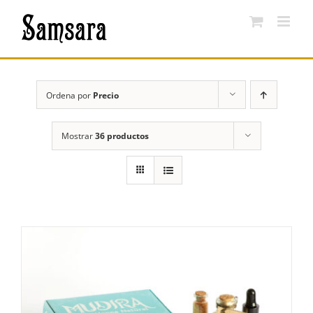
Saltar
al
contenido
Ordena por
Precio
Mostrar
36 productos