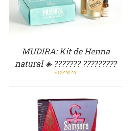
DETALLES
MUDIRA: Kit de Henna
natural ◈ ??????? ?????????
$
12,990.00