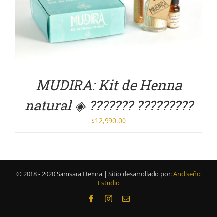
DETALLES
MUDIRA: Kit de Henna
natural ◈ ??????? ?????????
$
12,990.00
© 2018 - 2020 Samsara Henna | Sitio desarrollado por:
Andiseño
Estudio
Facebook
Instagram
Correo
electrónico