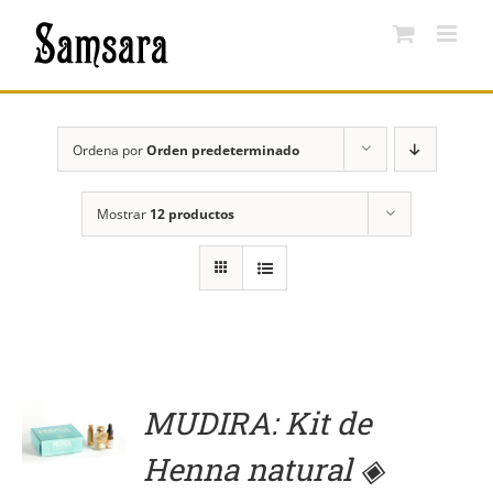
Saltar
al
contenido
Ordena por
Orden predeterminado
Mostrar
12 productos
MUDIRA: Kit de
DETALLES
Henna natural ◈