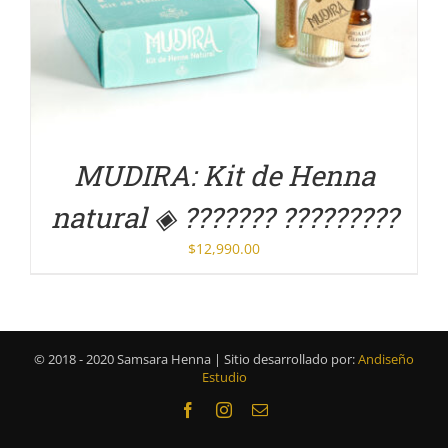
DETALLES
MUDIRA: Kit de Henna
natural ◈ ??????? ?????????
$
12,990.00
© 2018 - 2020 Samsara Henna | Sitio desarrollado por:
Andiseño
Estudio
Facebook
Instagram
Correo
electrónico