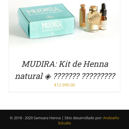
DETALLES
MUDIRA: Kit de Henna
natural ◈ ??????? ?????????
$
12,990.00
© 2018 - 2020 Samsara Henna | Sitio desarrollado por:
Andiseño
Estudio