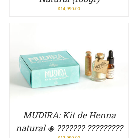
$
14,990.00
DETALLES
MUDIRA: Kit de Henna
natural ◈ ??????? ?????????
$
12,990.00