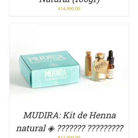
$
14,990.00
DETALLES
MUDIRA: Kit de Henna
natural ◈ ??????? ?????????
$
12,990.00