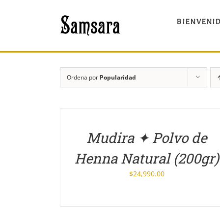
Saltar
al
BIENVENI
contenido
Ordena por
Popularidad
DETALLES
Mudira ✦ Polvo de
Henna Natural (200gr)
$
24,990.00