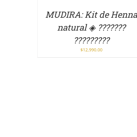
MUDIRA: Kit de Henn
natural ◈ ???????
?????????
$
12,990.00