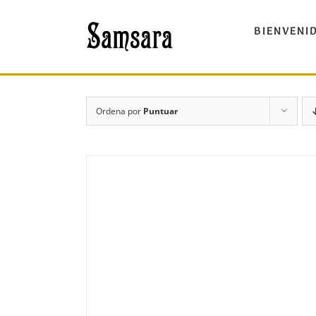
Saltar
al
BIENVENI
contenido
Ordena por
Puntuar
DETALLES