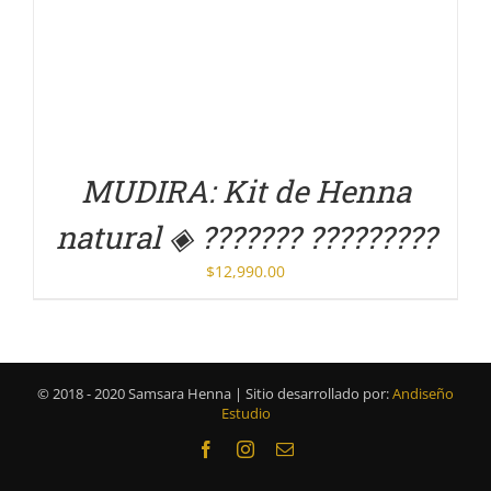
DETALLES
MUDIRA: Kit de Henna
natural ◈ ??????? ?????????
$
12,990.00
© 2018 - 2020 Samsara Henna | Sitio desarrollado por:
Andiseño
Estudio
Facebook
Instagram
Correo
electrónico