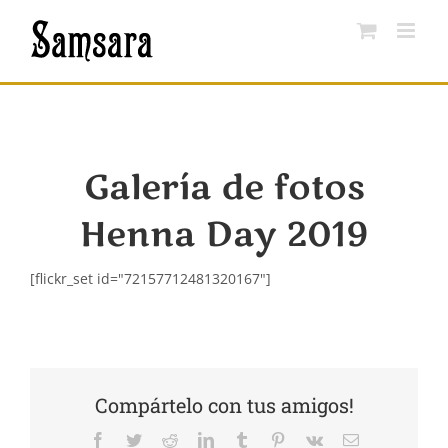
Saltar
al
contenido
Galería de fotos
Henna Day 2019
[flickr_set id="72157712481320167"]
Compártelo con tus amigos!
Facebook
Twitter
Reddit
LinkedIn
Tumblr
Pinterest
Vk
Correo