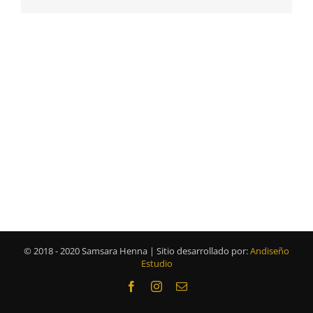
electrónico
© 2018 - 2020 Samsara Henna | Sitio desarrollado por:
Andiseño
Estudio
Facebook
Instagram
Correo
electrónico