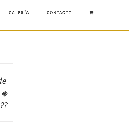
GALERÍA
CONTACTO
de
 ◈
??