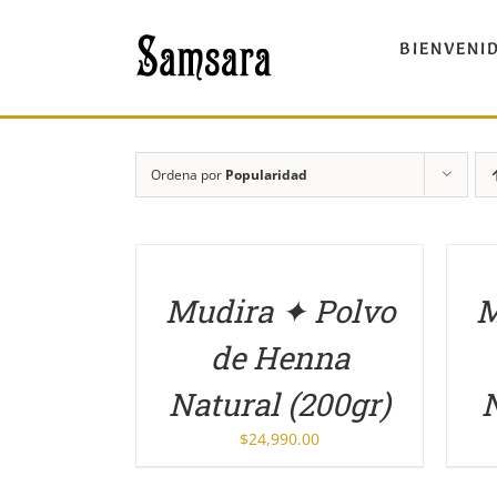
Saltar
al
BIENVENI
contenido
Ordena por
Popularidad
DETALLES
DETA
Mudira ✦ Polvo
M
de Henna
Natural (200gr)
N
$
24,990.00