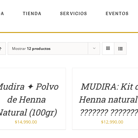
DA
TIENDA
SERVICIOS
EVENTOS
Mostrar
12 productos
LLES
DETALLES
udira ✦ Polvo
MUDIRA: Kit 
de Henna
Henna natural
atural (100gr)
??????? ???????
$
14,990.00
$
12,990.00