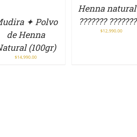
Henna natural
??????? ???????
udira ✦ Polvo
$
12,990.00
de Henna
atural (100gr)
$
14,990.00