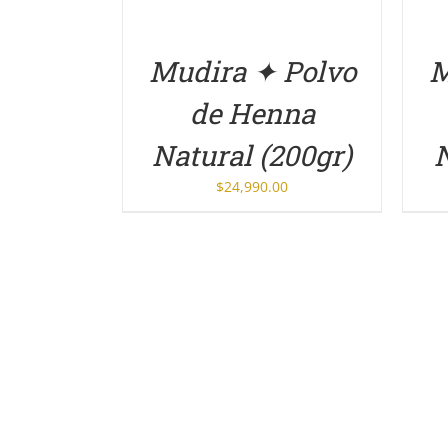
Mudira ✦ Polvo
M
de Henna
Natural (200gr)
N
$
24,990.00