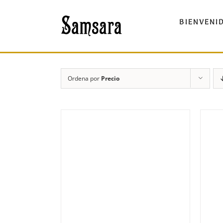
Saltar
al
BIENVENI
contenido
Ordena por
Precio
DETALLES